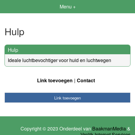
Menu +
Hulp
Hulp
Ideale luchtbevochtiger voor huid en luchtwegen
Link toevoegen
Contact
Link toevoegen
Copyright © 2023 Onderdeel van
BaakmanMedia
&
Vrolijk Internet Services