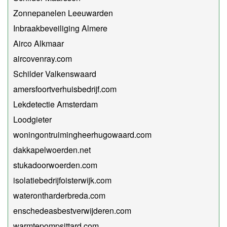
Zonnepanelen Leeuwarden
Inbraakbeveiliging Almere
Airco Alkmaar
aircovenray.com
Schilder Valkenswaard
amersfoortverhuisbedrijf.com
Lekdetectie Amsterdam
Loodgieter
woningontruimingheerhugowaard.com
dakkapelwoerden.net
stukadoorwoerden.com
isolatiebedrijfoisterwijk.com
waterontharderbreda.com
enschedeasbestverwijderen.com
warmtepompsittard.com