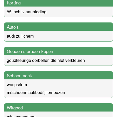
Korting
85 inch tv aanbieding
Auto's
audi zuilichem
Gouden sieraden kopen
goudkleurige oorbellen die niet verkleuren
Schoonmaak
waspsrfum
mrschoonmaakbedrijfterneuzen
Witgoed
mini magnetron