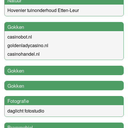
Natuur
Hovenier tuinonderhoud Etten-Leur
Gokken
casinobot.nl
goldenladycasino.nl
casinohandel.nl
Gokken
Gokken
Fotografie
daglicht fotostudio
Brommobiel