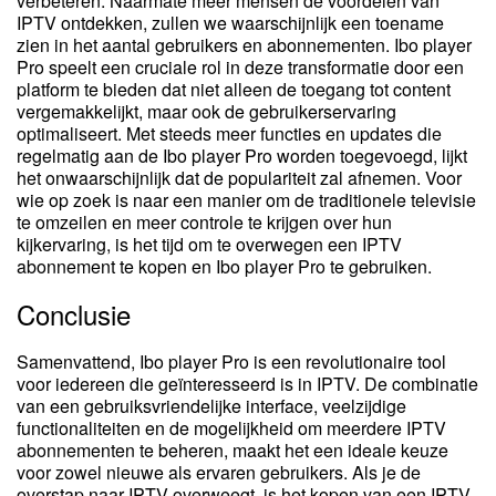
verbeteren. Naarmate meer mensen de voordelen van
IPTV ontdekken, zullen we waarschijnlijk een toename
zien in het aantal gebruikers en abonnementen. Ibo player
Pro speelt een cruciale rol in deze transformatie door een
platform te bieden dat niet alleen de toegang tot content
vergemakkelijkt, maar ook de gebruikerservaring
optimaliseert. Met steeds meer functies en updates die
regelmatig aan de Ibo player Pro worden toegevoegd, lijkt
het onwaarschijnlijk dat de populariteit zal afnemen. Voor
wie op zoek is naar een manier om de traditionele televisie
te omzeilen en meer controle te krijgen over hun
kijkervaring, is het tijd om te overwegen een IPTV
abonnement te kopen en Ibo player Pro te gebruiken.
Conclusie
Samenvattend, Ibo player Pro is een revolutionaire tool
voor iedereen die geïnteresseerd is in IPTV. De combinatie
van een gebruiksvriendelijke interface, veelzijdige
functionaliteiten en de mogelijkheid om meerdere IPTV
abonnementen te beheren, maakt het een ideale keuze
voor zowel nieuwe als ervaren gebruikers. Als je de
overstap naar IPTV overweegt, is het kopen van een IPTV