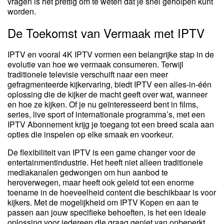
vragen is het prettig om te weten dat je snel geholpen kunt
worden.
De Toekomst van Vermaak met IPTV
IPTV en vooral 4K IPTV vormen een belangrijke stap in de
evolutie van hoe we vermaak consumeren. Terwijl
traditionele televisie verschuift naar een meer
gefragmenteerde kijkervaring, biedt IPTV een alles-in-één
oplossing die de kijker de macht geeft over wat, wanneer
en hoe ze kijken. Of je nu geïnteresseerd bent in films,
series, live sport of internationale programma’s, met een
IPTV Abonnement krijg je toegang tot een breed scala aan
opties die inspelen op elke smaak en voorkeur.
De flexibiliteit van IPTV is een game changer voor de
entertainmentindustrie. Het heeft niet alleen traditionele
mediakanalen gedwongen om hun aanbod te
heroverwegen, maar heeft ook geleid tot een enorme
toename in de hoeveelheid content die beschikbaar is voor
kijkers. Met de mogelijkheid om IPTV Kopen en aan te
passen aan jouw specifieke behoeften, is het een ideale
oplossing voor iedereen die graag geniet van onbeperkt