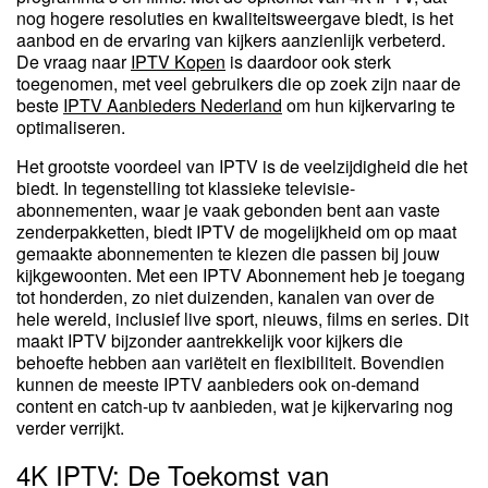
nog hogere resoluties en kwaliteitsweergave biedt, is het
aanbod en de ervaring van kijkers aanzienlijk verbeterd.
De vraag naar
IPTV Kopen
is daardoor ook sterk
toegenomen, met veel gebruikers die op zoek zijn naar de
beste
IPTV Aanbieders Nederland
om hun kijkervaring te
optimaliseren.
Het grootste voordeel van IPTV is de veelzijdigheid die het
biedt. In tegenstelling tot klassieke televisie-
abonnementen, waar je vaak gebonden bent aan vaste
zenderpakketten, biedt IPTV de mogelijkheid om op maat
gemaakte abonnementen te kiezen die passen bij jouw
kijkgewoonten. Met een IPTV Abonnement heb je toegang
tot honderden, zo niet duizenden, kanalen van over de
hele wereld, inclusief live sport, nieuws, films en series. Dit
maakt IPTV bijzonder aantrekkelijk voor kijkers die
behoefte hebben aan variëteit en flexibiliteit. Bovendien
kunnen de meeste IPTV aanbieders ook on-demand
content en catch-up tv aanbieden, wat je kijkervaring nog
verder verrijkt.
4K IPTV: De Toekomst van